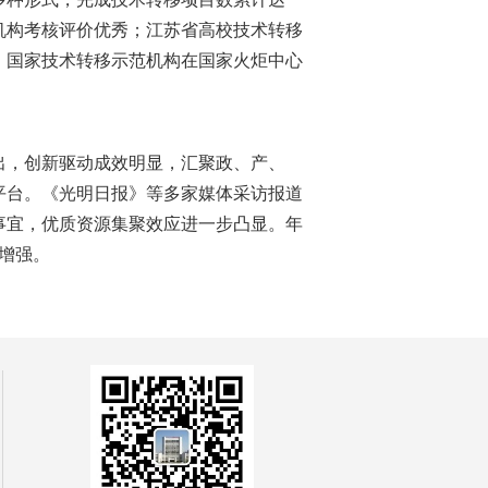
范机构考核评价优秀；江苏省高校技术转移
8年，国家技术转移示范机构在国家火炬中心
出，创新驱动成效明显，汇聚政、产、
平台。《光明日报》等多家媒体采访报道
事宜，优质资源集聚效应进一步凸显。年
续增强。