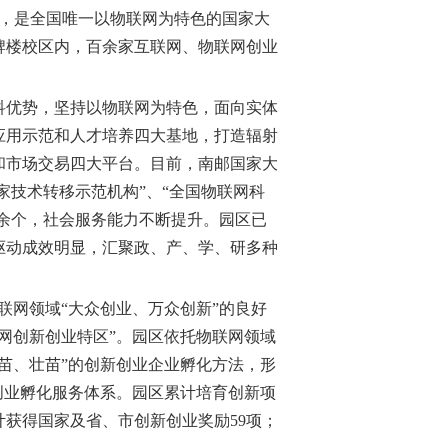
技园，是全国唯一以物联网为特色的国家大
牌楼校区内，百余家互联网、物联网创业
科优势，坚持以物联网为特色，面向实体
应用示范和人才培养四大基地，打造辐射
和市场交易四大平台。目前，南邮国家大
家技术转移示范机构”、“全国物联网科
十余个，社会服务能力不断提升。园区已
驱动成效明显，汇聚政、产、学、研多种
联网领域“大众创业、万众创新”的良好
网创新创业特区”。园区依托物联网领域
苗、壮苗”的创新创业企业孵化方法，形
创业孵化服务体系。园区累计培育创新项
计获得国家及省、市创新创业奖励59项；