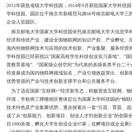
2012年获批省级大学科技园，2014年9月获批国家大学科
学科技园。园区位于南京市新模范马路66号南京邮电大学三
企业入驻园区。
南京邮电大学国家大学科技园依托南京邮电大学大信息学
经济和传统产业，建设全国物联网的知识产权、产业孵化、
海内外物联网技术与应用的技术创新、产业集聚、服务经营
学科技园已经获批以“国家高校学生科技创业实习基地”、“国
普教育基地”、“国家级众创空间”为代表的各级各类平台二
经发展成为国内物联网领域知名，产业引领效益突出，创新
优势资源的产业与技术创新支撑平台和公共服务平台。
为了适应国家“互联网+”经济新常态，积极营造互联网、物
环境，学校将三牌楼校区整体定位为国家大学科技园的“物联
技术特色及产业集聚优势，逐步探索出一套“引苗、育苗、选
成了从“创新能力、创新项目、创业人才到创新企业”的创新
目1000余项，孵化大学生创业企业97家；在孵项目或企业累