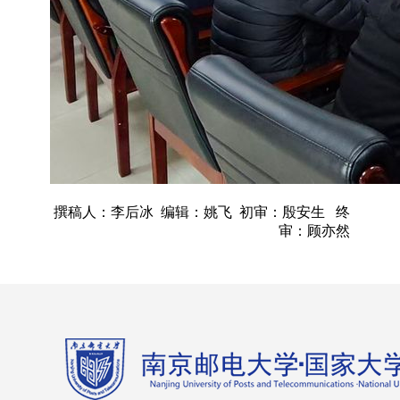
撰稿人：李后冰
编辑：姚飞
初审：殷安生
终
审：顾亦然