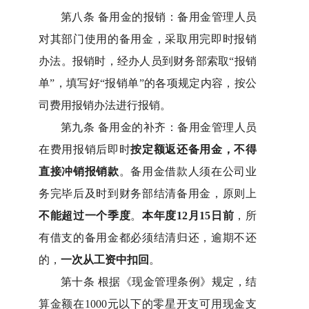
第八条
备用金的报销：备用金管理人员
对其部门使用的备用金，采取用完即时报销
办法。报销时，经办人员到财务部索取
“
报销
单
”
，填写好
“
报销单
”
的各项规定内容，按公
司费用报销办法进行报销。
第九条
备用金的补齐：备用金管理人员
在费用报销后即时
按定额返还备用金，不得
直接冲销报销款
。备用金借款人须在公司业
务完毕后及时到财务部结清备用金，原则上
不能超过一个季度
。
本年度
12
月
15
日前
，所
有借支的备用金都必须结清归还，逾期不还
的，
一次从工资中扣回
。
第十条
根据《现金管理条例》规定，结
算金额在
1000
元以下的零星开支可用现金支